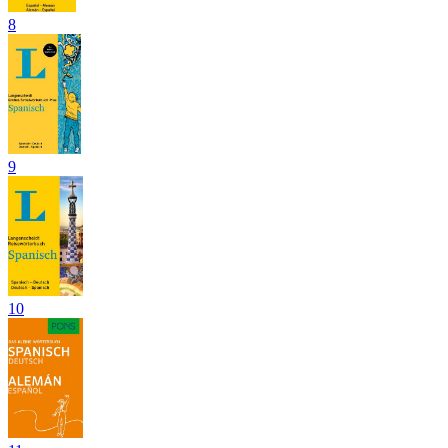
8
9
10