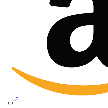
*
.de