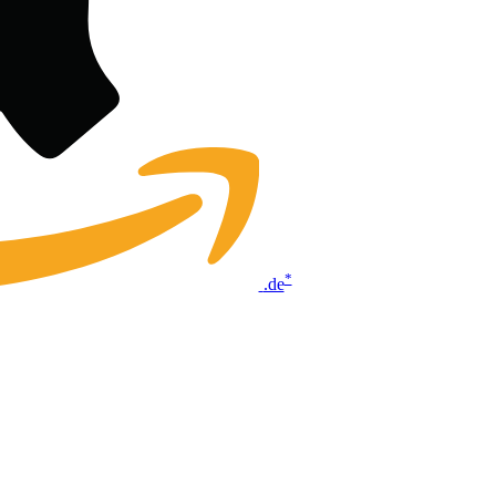
*
.de