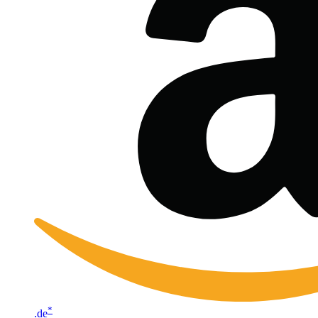
*
.de