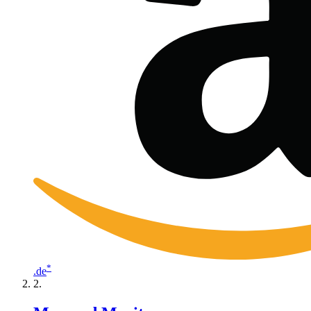
*
.de