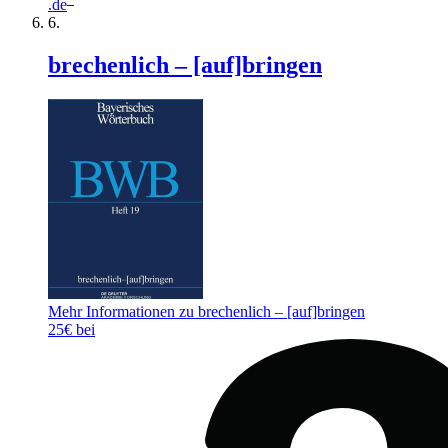
.de
brechenlich – [auf]bringen
Mehr Informationen zu brechenlich – [auf]bringen
25€ bei