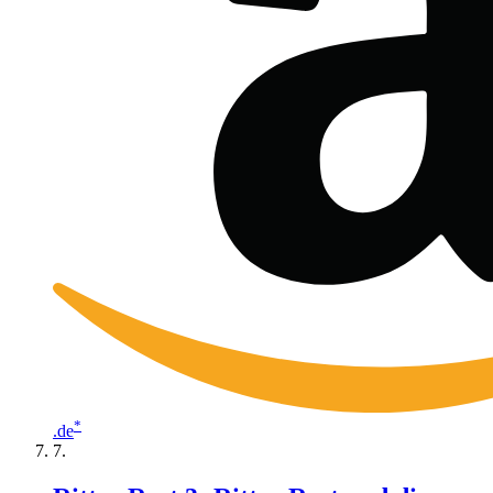
*
.de