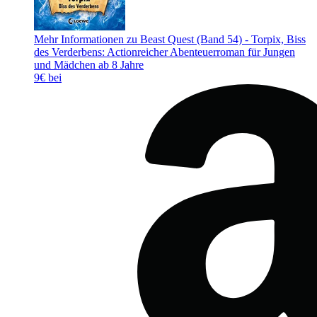
Mehr Informationen zu Beast Quest (Band 54) - Torpix, Biss
des Verderbens: Actionreicher Abenteuerroman für Jungen
und Mädchen ab 8 Jahre
9€ bei