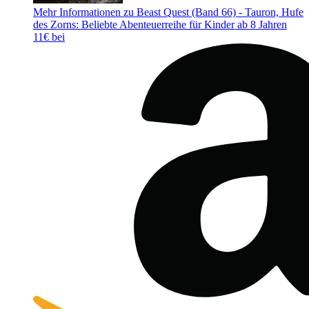
Mehr Informationen zu Beast Quest (Band 66) - Tauron, Hufe
des Zorns: Beliebte Abenteuerreihe für Kinder ab 8 Jahren
11€ bei