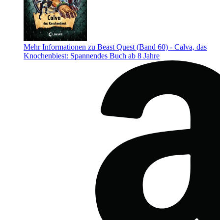
Mehr Informationen zu Beast Quest (Band 60) - Calva, das
Knochenbiest: Spannendes Buch ab 8 Jahre