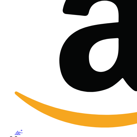
*
.de