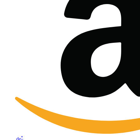
*
.de