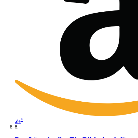
*
.de