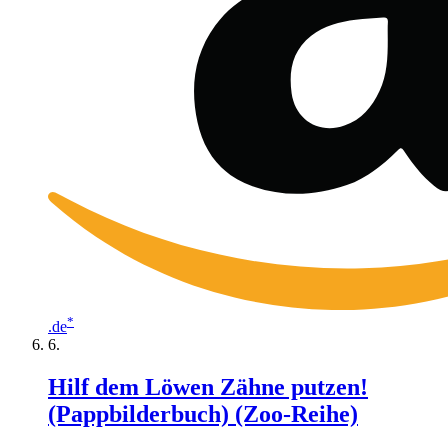
*
.de
Hilf dem Löwen Zähne putzen!
(Pappbilderbuch) (Zoo-Reihe)