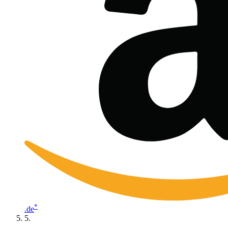
*
.de