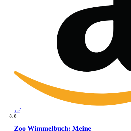
*
.de
Zoo Wimmelbuch: Meine