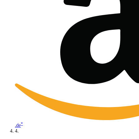
*
.de