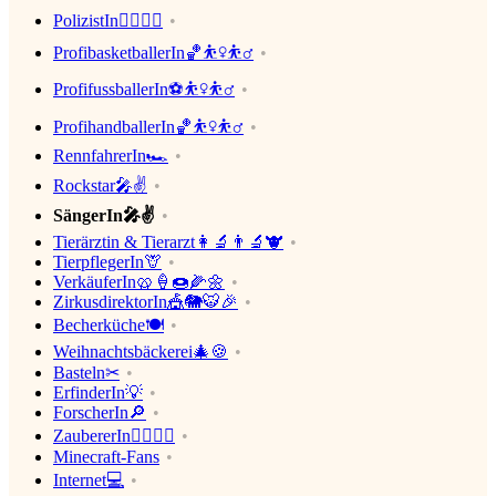
PolizistIn👮‍♀️👮‍♂️
ProfibasketballerIn🏀⛹️‍♀️⛹️‍♂️
ProfifussballerIn⚽⛹️‍♀️⛹️‍♂️
ProfihandballerIn🏀⛹️‍♀️⛹️‍♂️
RennfahrerIn🏎
Rockstar🎤✌
SängerIn🎤✌
Tierärztin & Tierarzt👩‍🔬👨‍🔬🐮
TierpflegerIn🦒
VerkäuferIn🥨🍦🍩🌽🌼
ZirkusdirektorIn🎪🐘🐯🎉
Becherküche🍽
Weihnachtsbäckerei🎄🍪
Basteln✂
ErfinderIn💡
ForscherIn🔎
ZaubererIn🧙‍♂️🧙‍♀️
Minecraft-Fans
Internet💻