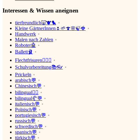
Interessen & Wissen aneignen
tierfreundlich🐷🐮🐤
Kleine GärtnerInnen🌷🌱🍄🌸🍃🍓
Handwerk
Malen nach Zahlen
Roboter🤖
Ballett🩰
Flechtfrisuren👱🏼‍♂️
Schulvorbereitung📚👓
Prickeln
arabisch💬
Chinesisch💬
bilingual💂‍♂️
bilingual🥐💬
italienisch💬
Polnisch💬
portugiesisch💬
russisch💬
schwedisch💬
spanisch💬
türkisch💬