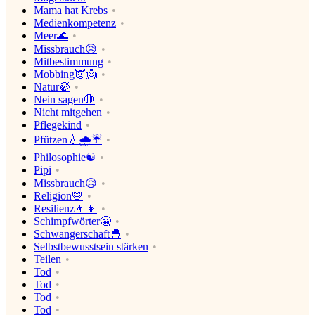
Mama hat Krebs
Medienkompetenz
Meer🌊
Missbrauch😥
Mitbestimmung
Mobbing👿👼
Natur🍃
Nein sagen🛑
Nicht mitgehen
Pflegekind
Pfützen💧🌧☔
Philosophie☯
Pipi
Missbrauch😥
Religion🕎
Resilienz👦👧
Schimpfwörter🤐
Schwangerschaft🐣
Selbstbewusstsein stärken
Teilen
Tod
Tod
Tod
Tod