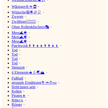
Wikinger⛵👊🧔
Wünsche🤩🌟🎉🎈
Zwerge
Zwillinge🙎‍♂️🙎‍♀️
Ohne Rollenklischees🎭
Meer🌊🐠
Meer🌊🐠
Meer🌊🐠
Patchwork👨‍👨‍👧‍👧👨‍👩‍👧‍👦
Tod
Tod
Tod
Tod
Steinzeit
4 Elemente🔥💧🌏🏔
Fußball
gesunde Ernährung🥦🥕🍅🥒
Held:innen sein
Kelten
Piraten👧
Ritter⚔
Römer