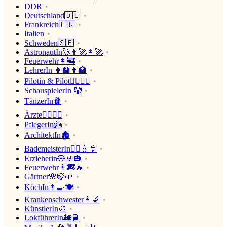
DDR
Deutschland🇩🇪
Frankreich🇫🇷
Italien
Schweden🇸🇪
AstronautIn🚀👨‍🚀👩‍🚀
Feuerwehr👩‍🚒
LehrerIn 👩‍🏫👨‍🏫
Pilotin & Pilot👨‍✈️👩‍✈️
SchauspielerIn 🤡
TänzerIn🩰
Ärzte👩‍⚕️👨‍⚕️
PflegerIn👼
ArchitektIn🏚
BademeisterIn🤽‍♂️💧👙
Erzieherin🧸🚸🎃
Feuerwehr👨‍🚒🔥
Gärtner🌸🍃🌱
KöchIn👨‍🍳🍽
Krankenschwester👩‍🔬
KünstlerIn🎨
LokführerIn🚂🚆