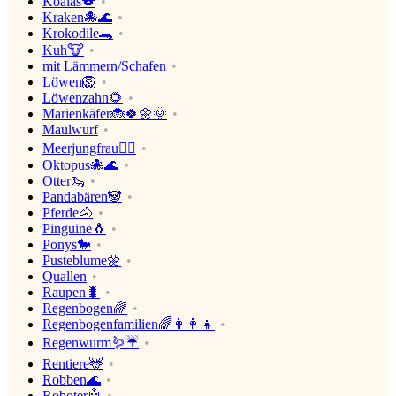
Koalas🐨
Kraken🐙🌊
Krokodile🐊
Kuh🐮
mit Lämmern/Schafen
Löwen🦁
Löwenzahn🌻
Marienkäfer🐞🍀🌼🌞
Maulwurf
Meerjungfrau🧜‍♀️
Oktopus🐙🌊
Otter🦦
Pandabären🐼
Pferde🐴
Pinguine🐧
Ponys🐎
Pusteblume🌼
Quallen
Raupen🐛
Regenbogen🌈
Regenbogenfamilien🌈👩‍👩‍👧
Regenwurm🪱☔
Rentiere🦌
Robben🌊
Roboter🤖