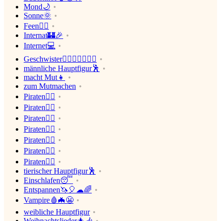
Mond🌙
Sonne🌞
Feen🧚‍♀️
Internat🏰🎉
Internet💻
Geschwister👩‍❤️‍👩👨‍❤️‍💋‍👨
männliche Hauptfigur🕺
macht Mut👧
zum Mutmachen
Piraten🏴‍☠️
Piraten🏴‍☠️
Piraten🏴‍☠️
Piraten🏴‍☠️
Piraten🏴‍☠️
Piraten🏴‍☠️
Piraten🏴‍☠️
tierischer Hauptfigur🕺
Einschlafen😴
Entspannen🦄🎈☁🌈
Vampire🩸🦇😬
weibliche Hauptfigur
Weihnachtslieder🎄🎶