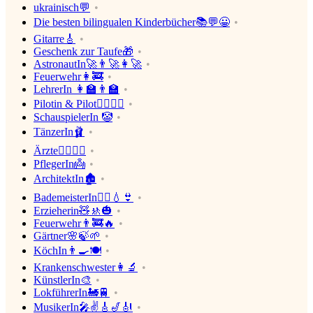
ukrainisch💬
Die besten bilingualen Kinderbücher📚💬😀
Gitarre🎸
Geschenk zur Taufe🎁
AstronautIn🚀👨‍🚀👩‍🚀
Feuerwehr👩‍🚒
LehrerIn 👩‍🏫👨‍🏫
Pilotin & Pilot👨‍✈️👩‍✈️
SchauspielerIn 🤡
TänzerIn🩰
Ärzte👩‍⚕️👨‍⚕️
PflegerIn👼
ArchitektIn🏚
BademeisterIn🤽‍♂️💧👙
Erzieherin🧸🚸🎃
Feuerwehr👨‍🚒🔥
Gärtner🌸🍃🌱
KöchIn👨‍🍳🍽
Krankenschwester👩‍🔬
KünstlerIn🎨
LokführerIn🚂🚆
MusikerIn🎤✌🎸🎷🎻