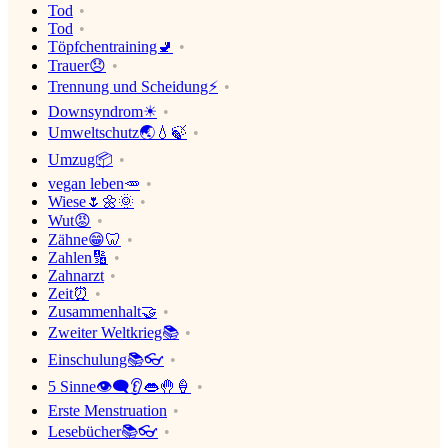
Tod
Tod
Töpfchentraining🚽
Trauer😞
Trennung und Scheidung⚡
Downsyndrom☀
Umweltschutz🌏💧🍃
Umzug📦
vegan leben🥕
Wiese🌷🌼🌞
Wut😡
Zähne😁🦷
Zahlen🔢
Zahnarzt
Zeit⏰
Zusammenhalt🤝
Zweiter Weltkrieg📚
Einschulung📚👓
5 Sinne👁‍🗨👂👄🤚🍦
Erste Menstruation
Lesebücher📚👓