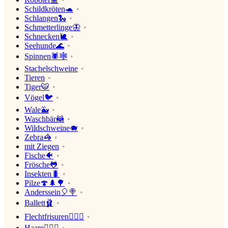
Schildkröten🐢
Schlangen🐍
Schmetterlinge🦋
Schnecken🐌
Seehunde🌊
Spinnen🕷🕸
Stachelschweine
Tieren
Tiger🐯
Vögel🐦
Wale🐳
Waschbär🦝
Wildschweine🐗
Zebra🦓
mit Ziegen
Fische🐠
Frösche🐸
Insekten🐛
Pilze🍄🌲🌳
Anderssein🎈🍭
Ballett🩰
Flechtfrisuren👱🏼‍♂️
Haare👱🏼‍♂️