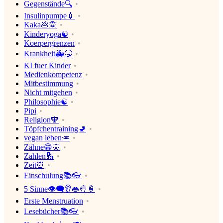
Gegenstände🔍
Insulinpumpe💉
Kaka💩🙊
Kinderyoga☯
Koerpergrenzen
Krankheit🚑🤒
KI fuer Kinder
Medienkompetenz
Mitbestimmung
Nicht mitgehen
Philosophie☯
Pipi
Religion🕎
Töpfchentraining🚽
vegan leben🥕
Zähne😁🦷
Zahlen🔢
Zeit⏰
Einschulung📚👓
5 Sinne👁‍🗨👂👄🤚🍦
Erste Menstruation
Lesebücher📚👓