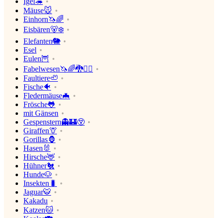
Igel🦔
Mäuse🐭
Einhorn🦄🌈
Eisbären🐻‍❄️
Elefanten🐘
Esel
Eulen🦉
Fabelwesen🦄🌈🐉🧛‍♂️
Faultiere🦥
Fische🐠
Fledermäuse🦇
Frösche🐸
mit Gänsen
Gespenstern👻🏰😲
Giraffen🦒
Gorillas🦍
Hasen🐰
Hirsche🦌
Hühner🐔
Hunde🐶
Insekten🐛
Jaguar🐯
Kakadu
Katzen🐱