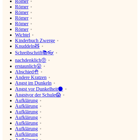
Römer
Römer
Römer
Römer
Römer
Römer
Wichtel
Kinderbuch Zwerge
Knuddeln🧸
Schreibschrift📚👓
nachdenklich🤨
erstaunlich😮
Abschied🤚
Andere Kratzen
Angst im Dunkeln
Angst vor Dunkelheit🌑
Angstvor der Schule😱
Aufklärung
Aufklärung
Aufklärung
Aufklärung
Aufklärung
Aufklärung
Aufklärung
Aufklärung