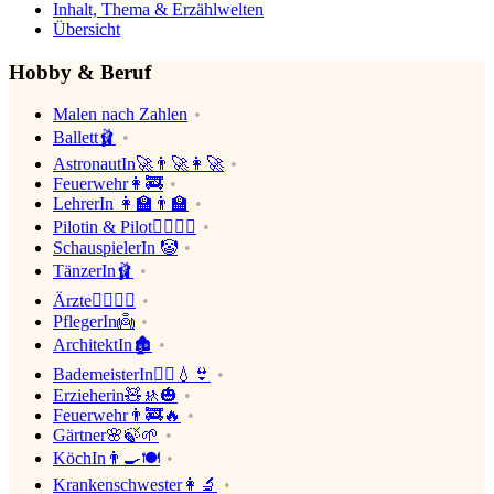
Inhalt, Thema & Erzählwelten
Übersicht
Hobby & Beruf
Malen nach Zahlen
Ballett🩰
AstronautIn🚀👨‍🚀👩‍🚀
Feuerwehr👩‍🚒
LehrerIn 👩‍🏫👨‍🏫
Pilotin & Pilot👨‍✈️👩‍✈️
SchauspielerIn 🤡
TänzerIn🩰
Ärzte👩‍⚕️👨‍⚕️
PflegerIn👼
ArchitektIn🏚
BademeisterIn🤽‍♂️💧👙
Erzieherin🧸🚸🎃
Feuerwehr👨‍🚒🔥
Gärtner🌸🍃🌱
KöchIn👨‍🍳🍽
Krankenschwester👩‍🔬