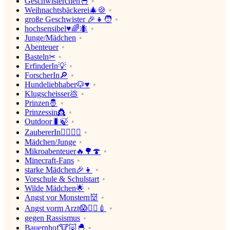
Geschwisterchen🐣
Weihnachtsbäckerei🎄🍪
große Geschwister 🎉👧🧑
hochsensibel♥🌈🐜
Junge/Mädchen
Abenteuer
Basteln✂
ErfinderIn💡
ForscherIn🔎
Hundeliebhaber🐶♥
Klugscheisser💩
Prinzen🤴
Prinzessin👸
Outdoor🐛🍃
ZaubererIn🧙‍♂️🧙‍♀️
Mädchen/Junge
Mikroabenteuer🔥🌳🍄
Minecraft-Fans
starke Mädchen🎉👧
Vorschule & Schulstart
Wilde Mädchen🌟
Angst vor Monstern👹
Angst vorm Arzt😱👨‍⚕️💉
gegen Rassismus
Bauernhof🐮🐷🐣