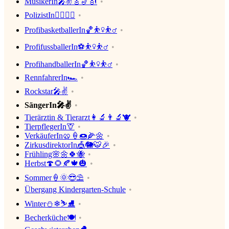
MusikerIn🎤✌🎸🎷🎻
PolizistIn👮‍♀️👮‍♂️
ProfibasketballerIn🏀⛹️‍♀️⛹️‍♂️
ProfifussballerIn⚽⛹️‍♀️⛹️‍♂️
ProfihandballerIn🏀⛹️‍♀️⛹️‍♂️
RennfahrerIn🏎
Rockstar🎤✌
SängerIn🎤✌
Tierärztin & Tierarzt👩‍🔬👨‍🔬🐮
TierpflegerIn🦒
VerkäuferIn🥨🍦🍩🌽🌼
ZirkusdirektorIn🎪🐘🐯🎉
Frühling🌸🌼🍀🐝
Herbst🍄🌻🍂🍁🎃
Sommer🍦🌞😎⛱
Übergang Kindergarten-Schule
Winter⛄❄⛷⛸
Becherküche🍽