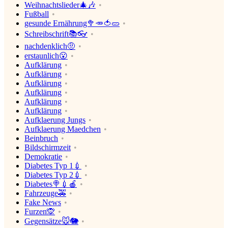
Weihnachtslieder🎄🎶
Fußball
gesunde Ernährung🥦🥕🍅🥒
Schreibschrift📚👓
nachdenklich🤨
erstaunlich😮
Aufklärung
Aufklärung
Aufklärung
Aufklärung
Aufklärung
Aufklärung
Aufklaerung Jungs
Aufklaerung Maedchen
Beinbruch
Bildschirmzeit
Demokratie
Diabetes Typ 1💉
Diabetes Typ 2💉
Diabetes🍭💉🍎
Fahrzeuge🚕
Fake News
Furzen🙊
Gegensätze🐭🐘