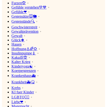
Furzen🙊
Gefühle verstehen💚💙
Gefühle❤
Gegensätze🐭🐘
Gegenstände🔍
Geschwisterstreit
Gewaltprävention
Gewalt
Glück🍀
Hauen
Hoffnung⚓🌈🌻
Insulinpumpe💉
Kaka💩🙊
Kalter Krieg
Kinderyoga☯
Koerpergrenzen
Krankenhaus🚑
Krankheit🚑🤒
Krebs
KI fuer Kinder
LGBTQ🏳‍🌈
Liebe❤
Magersucht