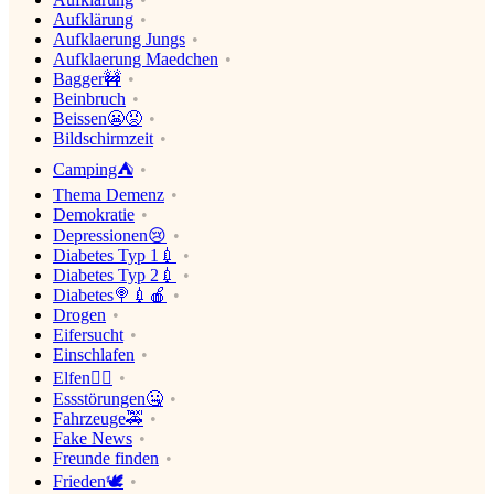
Aufklärung
Aufklaerung Jungs
Aufklaerung Maedchen
Bagger🚧
Beinbruch
Beissen😬😡
Bildschirmzeit
Camping⛺
Thema Demenz
Demokratie
Depressionen😢
Diabetes Typ 1💉
Diabetes Typ 2💉
Diabetes🍭💉🍎
Drogen
Eifersucht
Einschlafen
Elfen🧝‍♀️
Essstörungen🤐
Fahrzeuge🚕
Fake News
Freunde finden
Frieden🕊