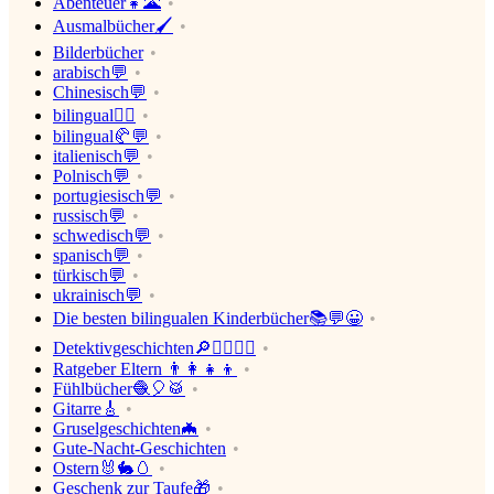
Abenteuer👧🌋
Ausmalbücher🖌
Bilderbücher
arabisch💬
Chinesisch💬
bilingual💂‍♂️
bilingual🥐💬
italienisch💬
Polnisch💬
portugiesisch💬
russisch💬
schwedisch💬
spanisch💬
türkisch💬
ukrainisch💬
Die besten bilingualen Kinderbücher📚💬😀
Detektivgeschichten🔎🕵️‍♀️🕵️‍♂️
Ratgeber Eltern 👨‍👩‍👧‍👦
Fühlbücher🧶🎈🥁
Gitarre🎸
Gruselgeschichten🦇
Gute-Nacht-Geschichten
Ostern🐰🐇🥚
Geschenk zur Taufe🎁