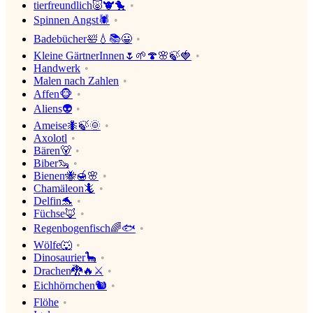
tierfreundlich🐷🐮🐤
Spinnen Angst🕷
Badebücher🛀💧📚😀
Kleine GärtnerInnen🌷🌱🍄🌸🍃🍓
Handwerk
Malen nach Zahlen
Affen🐵
Aliens👽
Ameise🐜🍃🌞
Axolotl
Bären🐻
Biber🦦
Bienen🐝🍯🌸
Chamäleon🦎
Delfin🐬
Füchse🦊
Regenbogenfisch🌈🐟
Wölfe🐺
Dinosaurier🦕
Drachen🐉🔥⚔
Eichhörnchen🐿
Flöhe