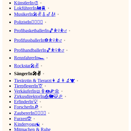
KünstlerIn🎨
LokführerIn🚂🚆
MusikerIn🎤✌🎸🎷🎻
PolizistIn👮‍♀️👮‍♂️
ProfibasketballerIn🏀⛹️‍♀️⛹️‍♂️
ProfifussballerIn⚽⛹️‍♀️⛹️‍♂️
ProfihandballerIn🏀⛹️‍♀️⛹️‍♂️
RennfahrerIn🏎
Rockstar🎤✌
SängerIn🎤✌
Tierärztin & Tierarzt👩‍🔬👨‍🔬🐮
TierpflegerIn🦒
VerkäuferIn🥨🍦🍩🌽🌼
ZirkusdirektorIn🎪🐘🐯🎉
ErfinderIn💡
ForscherIn🔎
ZaubererIn🧙‍♂️🧙‍♀️
Furzen🙊
Kinderyoga☯
Mitmachen & Ruhe