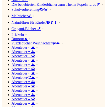
Die beliebtesten Kinderbücher zum Thema Popeln 👃😤🏹
Schulvorbereitung📚👓
Malbücher🖌
Naturführer für Kinder🐿🍄🌷
Origami-Bücher 🪁
Prickeln
Burnout🔥
Puzzlebücher Weihnachten🧩🎄
Abenteuer👦🌋
Abenteuer👦🌋
Abenteuer👦🌋
Abenteuer👦🌋
Abenteuer👦🌋
Abenteuer👦🌋
Abenteuer👦🌋
Abenteuer🧒🌋
Abenteuer👧🌋
Abenteuer👧🌋
Abenteuer👧🌋
Abenteuer👧🌋
Abenteuer👧🌋
Abenteuer👧🌋