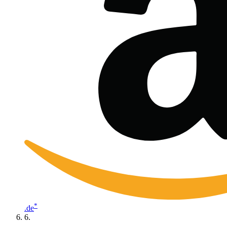
*
.de