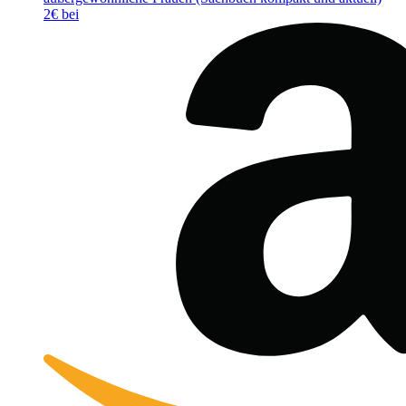
2€ bei