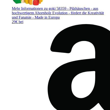
Mehr Informationen zu goki 58359 - Pilzhäuschen - aus
hochwertigem Ahornholz Evolution - fördert die Kreativität
und Fanatsie - Made in Europa
29€ bei