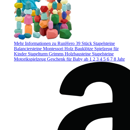
Mehr Informationen zu RunHero 39 Stück Stapelsteine
Balanciersteine Montessori Holz Bauklötze Spielzeug für
Kinder Stapelturm Grimms Holzbausteine Stapelsteine
Motorikspielzeug Geschenk für Baby ab 1 2 3 4 5 6 7 8 Jahr