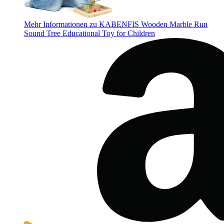
Mehr Informationen zu KABENFIS Wooden Marble Run
Sound Tree Educational Toy for Children