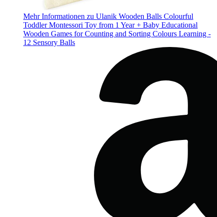
Mehr Informationen zu Ulanik Wooden Balls Colourful
Toddler Montessori Toy from 1 Year + Baby Educational
Wooden Games for Counting and Sorting Colours Learning -
12 Sensory Balls