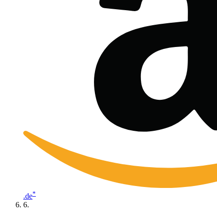
*
.de