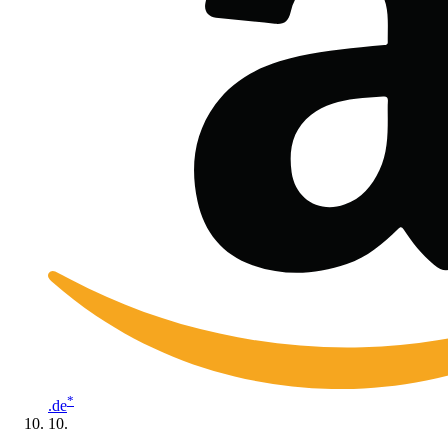
*
.de