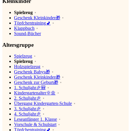
Kleinkinder
Spielzeug
Geschenk Kleinkinder🎁
Töpfchentraining🚽
Klappbuch
Sound-Bücher
Altersgruppe
Spielzeug
Spielzeug
Holzspielzeug
Geschenk Babys🎁
Geschenk Kleinkinder🎁
Geschenk zur Geburt🎁
1. Schuljahr🎉🎒
Kindergartenalter🌞🌼
2. Schuljahr🎉
Übergang Kindergarten-Schule
3. Schuljahr🎉
4. Schuljahr🎉
Leseanfänger 1. Klasse
Vorschule & Schulstart
Töpfchentraining🚽