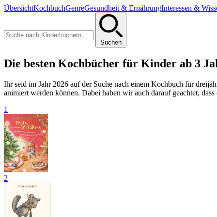
Übersicht
Kochbuch
Genre
Gesundheit & Ernährung
Interessen & Wiss
Suchen
Die besten Kochbücher für Kinder ab 3 Ja
Ihr seid im Jahr 2026 auf der Suche nach einem Kochbuch für dreijäh
animiert werden können. Dabei haben wir auch darauf geachtet, das
1
2