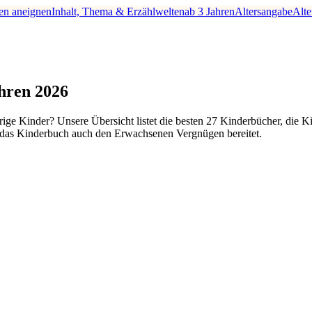
en aneignen
Inhalt, Thema & Erzählwelten
ab 3 Jahren
Altersangabe
Alte
hren 2026
rige Kinder? Unsere Übersicht listet die besten 27 Kinderbücher, die
s das Kinderbuch auch den Erwachsenen Vergnügen bereitet.