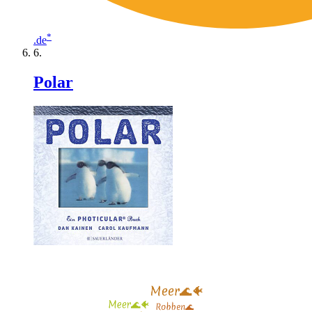
*
.de
Polar