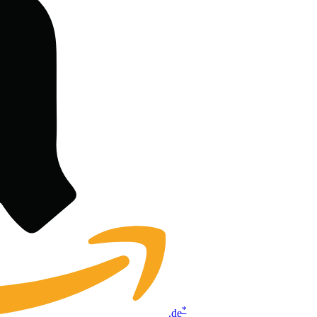
*
.de