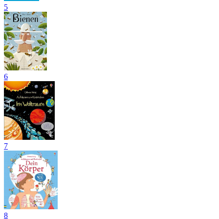
5
6
7
8