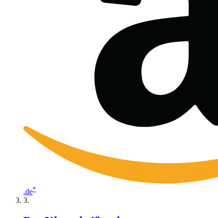
*
.de