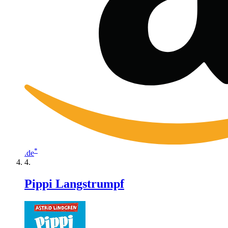
*
.de
Pippi Langstrumpf