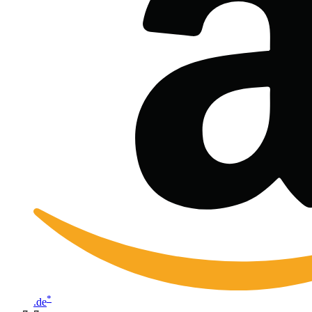
*
.de