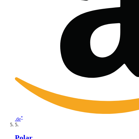
*
.de
Polar