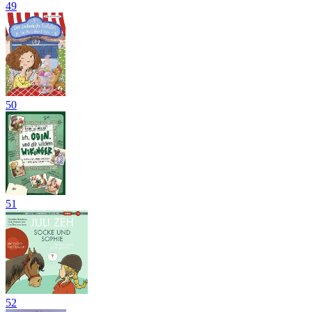
49
50
51
52