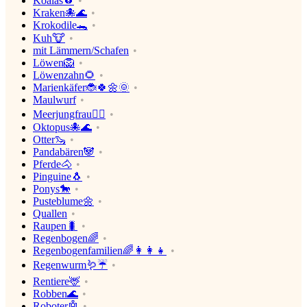
Koalas🐨
Kraken🐙🌊
Krokodile🐊
Kuh🐮
mit Lämmern/Schafen
Löwen🦁
Löwenzahn🌻
Marienkäfer🐞🍀🌼🌞
Maulwurf
Meerjungfrau🧜‍♀️
Oktopus🐙🌊
Otter🦦
Pandabären🐼
Pferde🐴
Pinguine🐧
Ponys🐎
Pusteblume🌼
Quallen
Raupen🐛
Regenbogen🌈
Regenbogenfamilien🌈👩‍👩‍👧
Regenwurm🪱☔
Rentiere🦌
Robben🌊
Roboter🤖