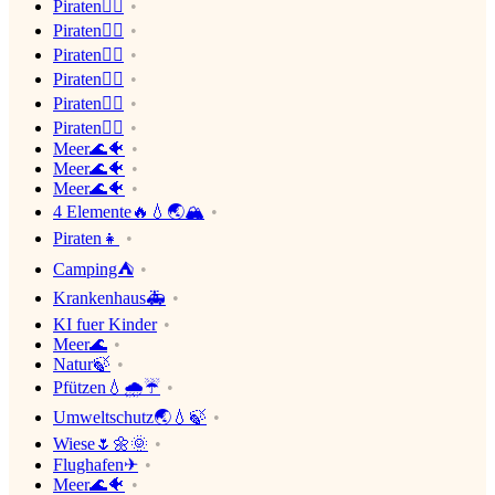
Piraten🏴‍☠️
Piraten🏴‍☠️
Piraten🏴‍☠️
Piraten🏴‍☠️
Piraten🏴‍☠️
Piraten🏴‍☠️
Meer🌊🐠
Meer🌊🐠
Meer🌊🐠
4 Elemente🔥💧🌏🏔
Piraten👧
Camping⛺
Krankenhaus🚑
KI fuer Kinder
Meer🌊
Natur🍃
Pfützen💧🌧☔
Umweltschutz🌏💧🍃
Wiese🌷🌼🌞
Flughafen✈
Meer🌊🐠