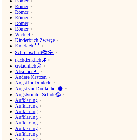
Römer
Römer
Römer
Römer
Römer
Römer
Wichtel
Kinderbuch Zwerge
Knuddeln🧸
Schreibschrift📚👓
nachdenklich🤨
erstaunlich😮
Abschied🤚
Andere Kratzen
Angst im Dunkeln
Angst vor Dunkelheit🌑
Angstvor der Schule😱
Aufklärung
Aufklärung
Aufklärung
Aufklärung
Aufklärung
Aufklärung
Aufklärung
Aufklärung