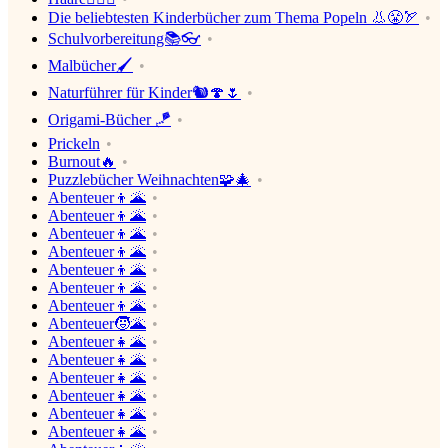
Die beliebtesten Kinderbücher zum Thema Popeln 👃😤🏹
Schulvorbereitung📚👓
Malbücher🖌
Naturführer für Kinder🐿🍄🌷
Origami-Bücher 🪁
Prickeln
Burnout🔥
Puzzlebücher Weihnachten🧩🎄
Abenteuer👦🌋
Abenteuer👦🌋
Abenteuer👦🌋
Abenteuer👦🌋
Abenteuer👦🌋
Abenteuer👦🌋
Abenteuer👦🌋
Abenteuer🧒🌋
Abenteuer👧🌋
Abenteuer👧🌋
Abenteuer👧🌋
Abenteuer👧🌋
Abenteuer👧🌋
Abenteuer👧🌋