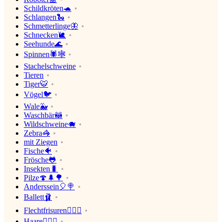
Schildkröten🐢
Schlangen🐍
Schmetterlinge🦋
Schnecken🐌
Seehunde🌊
Spinnen🕷🕸
Stachelschweine
Tieren
Tiger🐯
Vögel🐦
Wale🐳
Waschbär🦝
Wildschweine🐗
Zebra🦓
mit Ziegen
Fische🐠
Frösche🐸
Insekten🐛
Pilze🍄🌲🌳
Anderssein🎈🍭
Ballett🩰
Flechtfrisuren👱🏼‍♂️
Haare👱🏼‍♂️