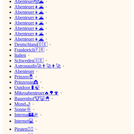
Abenteuer🧒🌋
Abenteuer👧🌋
Abenteuer👧🌋
Abenteuer👧🌋
Abenteuer👧🌋
Abenteuer👧🌋
Abenteuer👧🌋
Abenteuer👧🌋
Deutschland🇩🇪
Frankreich🇫🇷
Italien
Schweden🇸🇪
AstronautIn🚀👨‍🚀👩‍🚀
Abenteuer
Prinzen🤴
Prinzessin👸
Outdoor🐛🍃
Mikroabenteuer🔥🌳🍄
Bauernhof🐮🐷🐣
Mond🌙
Sonne🌞
Internat🏰🎉
Internet💻
Piraten🏴‍☠️