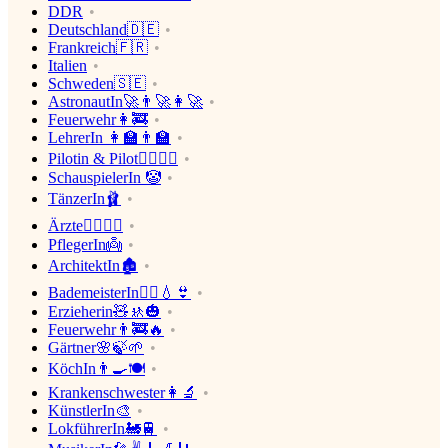
DDR
Deutschland🇩🇪
Frankreich🇫🇷
Italien
Schweden🇸🇪
AstronautIn🚀👨‍🚀👩‍🚀
Feuerwehr👩‍🚒
LehrerIn 👩‍🏫👨‍🏫
Pilotin & Pilot👨‍✈️👩‍✈️
SchauspielerIn 🤡
TänzerIn🩰
Ärzte👩‍⚕️👨‍⚕️
PflegerIn👼
ArchitektIn🏚
BademeisterIn🤽‍♂️💧👙
Erzieherin🧸🚸🎃
Feuerwehr👨‍🚒🔥
Gärtner🌸🍃🌱
KöchIn👨‍🍳🍽
Krankenschwester👩‍🔬
KünstlerIn🎨
LokführerIn🚂🚆