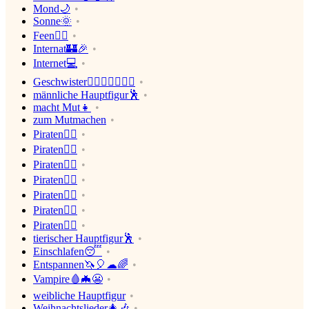
Mond🌙
Sonne🌞
Feen🧚‍♀️
Internat🏰🎉
Internet💻
Geschwister👩‍❤️‍👩👨‍❤️‍💋‍👨
männliche Hauptfigur🕺
macht Mut👧
zum Mutmachen
Piraten🏴‍☠️
Piraten🏴‍☠️
Piraten🏴‍☠️
Piraten🏴‍☠️
Piraten🏴‍☠️
Piraten🏴‍☠️
Piraten🏴‍☠️
tierischer Hauptfigur🕺
Einschlafen😴
Entspannen🦄🎈☁🌈
Vampire🩸🦇😬
weibliche Hauptfigur
Weihnachtslieder🎄🎶