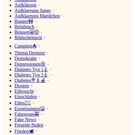
Aufklärung
Aufklaerung Jungs
Aufklaerung Maedchen
Bagger🚧
Beinbruch
Beissen😬😡
Bildschirmzeit
Camping⛺
Thema Demenz
Demokratie
Depressionen😢
Diabetes Typ 1💉
Diabetes Typ 2💉
Diabetes🍭💉🍎
Drogen
Eifersucht
Einschlafen
Elfen🧝‍♀️
Essstörungen🤐
Fahrzeuge🚕
Fake News
Freunde finden
Frieden🕊