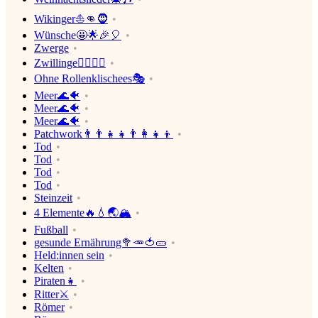
Wikinger⛵👊🧔
Wünsche🤩🌟🎉🎈
Zwerge
Zwillinge🙎‍♂️🙎‍♀️
Ohne Rollenklischees🎭
Meer🌊🐠
Meer🌊🐠
Meer🌊🐠
Patchwork👨‍👨‍👧‍👧👨‍👩‍👧‍👦
Tod
Tod
Tod
Tod
Steinzeit
4 Elemente🔥💧🌏🏔
Fußball
gesunde Ernährung🥦🥕🍅🥒
Held:innen sein
Kelten
Piraten👧
Ritter⚔
Römer