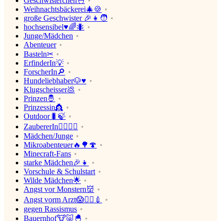
Geschwisterchen🐣
Weihnachtsbäckerei🎄🍪
große Geschwister 🎉👧🧑
hochsensibel♥🌈🐜
Junge/Mädchen
Abenteuer
Basteln✂
ErfinderIn💡
ForscherIn🔎
Hundeliebhaber🐶♥
Klugscheisser💩
Prinzen🤴
Prinzessin👸
Outdoor🐛🍃
ZaubererIn🧙‍♂️🧙‍♀️
Mädchen/Junge
Mikroabenteuer🔥🌳🍄
Minecraft-Fans
starke Mädchen🎉👧
Vorschule & Schulstart
Wilde Mädchen🌟
Angst vor Monstern👹
Angst vorm Arzt😱👨‍⚕️💉
gegen Rassismus
Bauernhof🐮🐷🐣