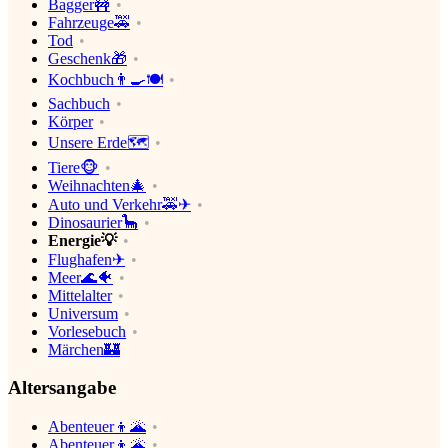
Bagger🚧
Fahrzeuge🚕
Tod
Geschenk🎁
Kochbuch👨‍🍳🍽
Sachbuch
Körper
Unsere Erde🗺
Tiere🐵
Weihnachten🎄
Auto und Verkehr🚕✈
Dinosaurier🦕
Energie💡
Flughafen✈
Meer🌊🐠
Mittelalter
Universum
Vorlesebuch
Märchen🏰
Altersangabe
Abenteuer👦🌋
Abenteuer👦🌋