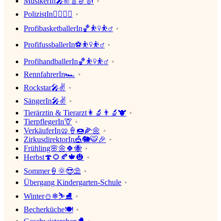
MusikerIn🎤✌🎸🎷🎻
PolizistIn👮‍♀️👮‍♂️
ProfibasketballerIn🏀⛹️‍♀️⛹️‍♂️
ProfifussballerIn⚽⛹️‍♀️⛹️‍♂️
ProfihandballerIn🏀⛹️‍♀️⛹️‍♂️
RennfahrerIn🏎
Rockstar🎤✌
SängerIn🎤✌
Tierärztin & Tierarzt👩‍🔬👨‍🔬🐮
TierpflegerIn🦒
VerkäuferIn🥨🍦🍩🌽🌼
ZirkusdirektorIn🎪🐘🐯🎉
Frühling🌸🌼🍀🐝
Herbst🍄🌻🍂🍁🎃
Sommer🍦🌞😎⛱
Übergang Kindergarten-Schule
Winter⛄❄⛷⛸
Becherküche🍽