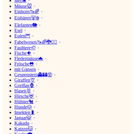
Igel🦔
Mäuse🐭
Einhorn🦄🌈
Eisbären🐻‍❄️
Elefanten🐘
Esel
Eulen🦉
Fabelwesen🦄🌈🐉🧛‍♂️
Faultiere🦥
Fische🐠
Fledermäuse🦇
Frösche🐸
mit Gänsen
Gespenstern👻🏰😲
Giraffen🦒
Gorillas🦍
Hasen🐰
Hirsche🦌
Hühner🐔
Hunde🐶
Insekten🐛
Jaguar🐯
Kakadu
Katzen🐱