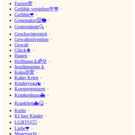
Furzen🙊
Gefühle verstehen💚💙
Gefühle❤
Gegensätze🐭🐘
Gegenstände🔍
Geschwisterstreit
Gewaltprävention
Gewalt
Glück🍀
Hauen
Hoffnung⚓🌈🌻
Insulinpumpe💉
Kaka💩🙊
Kalter Krieg
Kinderyoga☯
Koerpergrenzen
Krankenhaus🚑
Krankheit🚑🤒
Krebs
KI fuer Kinder
LGBTQ🏳‍🌈
Liebe❤
Magersucht