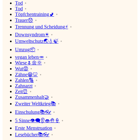
Tod
Tod
Töpfchentraining🚽
Trauer😞
Trennung und Scheidung⚡
Downsyndrom☀
Umweltschutz🌏💧🍃
Umzug📦
vegan leben🥕
Wiese🌷🌼🌞
Wut😡
Zähne😁🦷
Zahlen🔢
Zahnarzt
Zeit⏰
Zusammenhalt🤝
Zweiter Weltkrieg📚
Einschulung📚👓
5 Sinne👁‍🗨👂👄🤚🍦
Erste Menstruation
Lesebücher📚👓