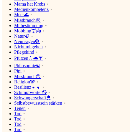
Mama hat Krebs
Medienkompetenz
Meer🌊
Missbrauch😥
Mitbestimmung
Mobbing👿👼
Natur🍃
Nein sagen🛑
Nicht mitgehen
Pflegekind
Pfützen💧🌧☔
Philosophie☯
Pipi
Missbrauch😥
Religion🕎
Resilienz👦👧
Schimpfwörter🤐
Schwangerschaft🐣
Selbstbewusstsein stärken
Teilen
Tod
Tod
Tod
Tod