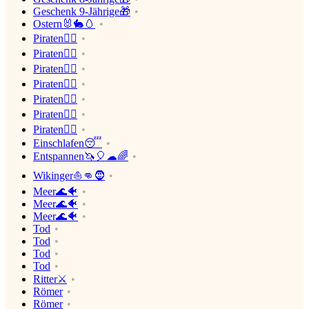
Geschenk 9-Jährige🎁
Ostern🐰🐇🥚
Piraten🏴‍☠️
Piraten🏴‍☠️
Piraten🏴‍☠️
Piraten🏴‍☠️
Piraten🏴‍☠️
Piraten🏴‍☠️
Piraten🏴‍☠️
Einschlafen😴
Entspannen🦄🎈☁🌈
Wikinger⛵👊🧔
Meer🌊🐠
Meer🌊🐠
Meer🌊🐠
Tod
Tod
Tod
Tod
Ritter⚔
Römer
Römer