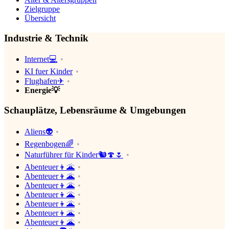
Zielgruppe
Übersicht
Industrie & Technik
Internet💻
KI fuer Kinder
Flughafen✈
Energie💡
Schauplätze, Lebensräume & Umgebungen
Aliens👽
Regenbogen🌈
Naturführer für Kinder🐿🍄🌷
Abenteuer👦🌋
Abenteuer👦🌋
Abenteuer👦🌋
Abenteuer👦🌋
Abenteuer👦🌋
Abenteuer👦🌋
Abenteuer👦🌋