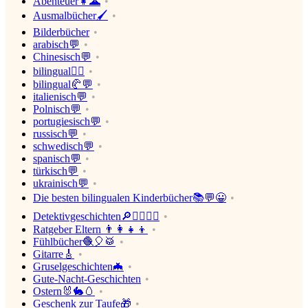
Abenteuer👧🌋
Ausmalbücher🖌
Bilderbücher
arabisch💬
Chinesisch💬
bilingual💂‍♂️
bilingual🥐💬
italienisch💬
Polnisch💬
portugiesisch💬
russisch💬
schwedisch💬
spanisch💬
türkisch💬
ukrainisch💬
Die besten bilingualen Kinderbücher📚💬😀
Detektivgeschichten🔎🕵️‍♀️🕵️‍♂️
Ratgeber Eltern 👨‍👩‍👧‍👦
Fühlbücher🧶🎈🥁
Gitarre🎸
Gruselgeschichten🦇
Gute-Nacht-Geschichten
Ostern🐰🐇🥚
Geschenk zur Taufe🎁