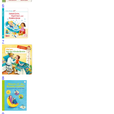
6
7
8
9