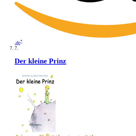
*
.de
Der kleine Prinz