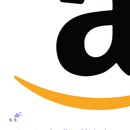
*
.de