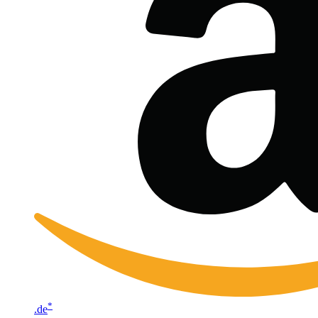
*
.de