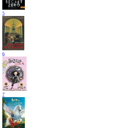
5
6
7