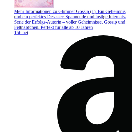
Mehr Informationen zu Glimmer Gossip (1). Ein Geheimnis
und ein perfektes Desaster: Spannende und lustige Internats-
Serie der Erfolgs-Autorin – voller Geheimnisse, Gossip und
Fettnäpfchen. Perfekt für alle ab 10 Jahren
15€ bei