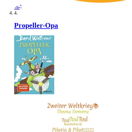
*
.de
Propeller-Opa