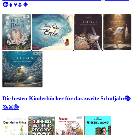
🧒👧♥🌷☀
Die besten Kinderbücher für das zweite Schuljahr📚
🦄⚔🌞