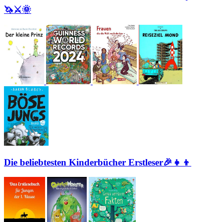
🦄⚔🌞
Die beliebtesten Kinderbücher Erstleser🎉👧👦