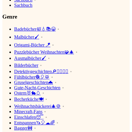
Sachbuch
Genre
Badebücher🛀💧📚😀
Malbücher🖌
Origami-Bücher 🪁
Puzzlebücher Weihnachten🧩🎄
Ausmalbücher🖌
Bilderbücher
Detektivgeschichten🔎🕵️‍♀️🕵️‍♂️
Fühlbücher🧶🎈🥁
Gruselgeschichten🦇
Gute-Nacht-Geschichten
Ostern🐰🐇🥚
Becherküche🍽
Weihnachtsbäckerei🎄🍪
Minecraft-Fans
Einschlafen😴
Entspannen🦄🎈☁🌈
Bagger🚧