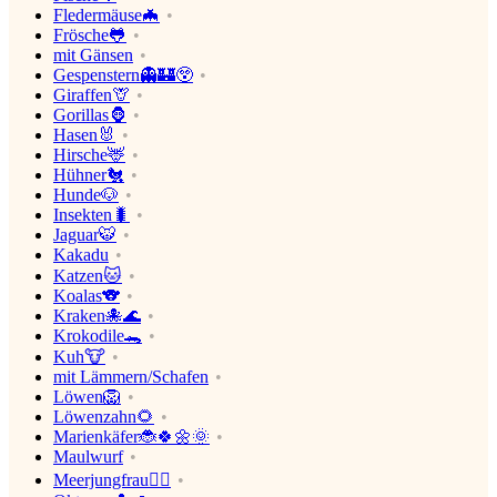
Fledermäuse🦇
Frösche🐸
mit Gänsen
Gespenstern👻🏰😲
Giraffen🦒
Gorillas🦍
Hasen🐰
Hirsche🦌
Hühner🐔
Hunde🐶
Insekten🐛
Jaguar🐯
Kakadu
Katzen🐱
Koalas🐨
Kraken🐙🌊
Krokodile🐊
Kuh🐮
mit Lämmern/Schafen
Löwen🦁
Löwenzahn🌻
Marienkäfer🐞🍀🌼🌞
Maulwurf
Meerjungfrau🧜‍♀️