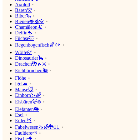
Axolotl
Bären🐻
Biber🦦
Bienen🐝🍯🌸
Chamäleon🦎
Delfin🐬
Füchse🦊
Regenbogenfisch🌈🐟
Wölfe🐺
Dinosaurier🦕
Drachen🐉🔥⚔
Eichhörnchen🐿
Flöhe
Igel🦔
Mäuse🐭
Einhorn🦄🌈
Eisbären🐻‍❄️
Elefanten🐘
Esel
Eulen🦉
Fabelwesen🦄🌈🐉🧛‍♂️
Faultiere🦥
Fische🐠