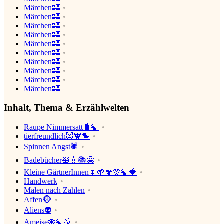
Märchen🏰
Märchen🏰
Märchen🏰
Märchen🏰
Märchen🏰
Märchen🏰
Märchen🏰
Märchen🏰
Märchen🏰
Märchen🏰
Inhalt, Thema & Erzählwelten
Raupe Nimmersatt🐛🍃
tierfreundlich🐷🐮🐤
Spinnen Angst🕷
Badebücher🛀💧📚😀
Kleine GärtnerInnen🌷🌱🍄🌸🍃🍓
Handwerk
Malen nach Zahlen
Affen🐵
Aliens👽
Ameise🐜🍃🌞