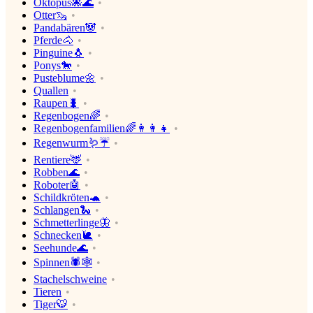
Oktopus🐙🌊
Otter🦦
Pandabären🐼
Pferde🐴
Pinguine🐧
Ponys🐎
Pusteblume🌼
Quallen
Raupen🐛
Regenbogen🌈
Regenbogenfamilien🌈👩‍👩‍👧
Regenwurm🪱☔
Rentiere🦌
Robben🌊
Roboter🤖
Schildkröten🐢
Schlangen🐍
Schmetterlinge🦋
Schnecken🐌
Seehunde🌊
Spinnen🕷🕸
Stachelschweine
Tieren
Tiger🐯