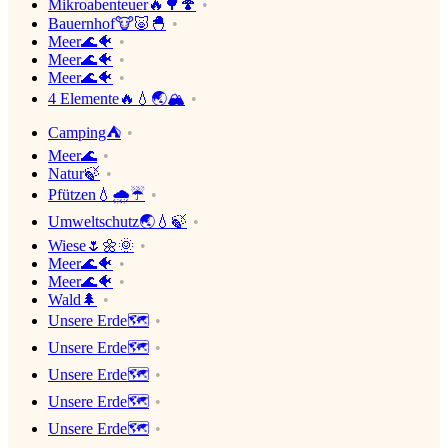
Mikroabenteuer🔥🌳🍄
Bauernhof🐮🐷🐣
Meer🌊🐠
Meer🌊🐠
Meer🌊🐠
4 Elemente🔥💧🌏🏔
Camping⛺
Meer🌊
Natur🍃
Pfützen💧🌧☔
Umweltschutz🌏💧🍃
Wiese🌷🌼🌞
Meer🌊🐠
Meer🌊🐠
Wald🌲
Unsere Erde🗺
Unsere Erde🗺
Unsere Erde🗺
Unsere Erde🗺
Unsere Erde🗺