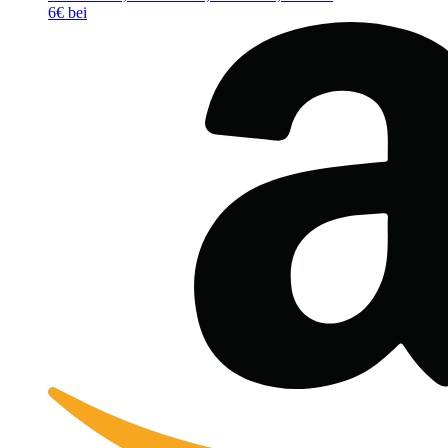
6€ bei