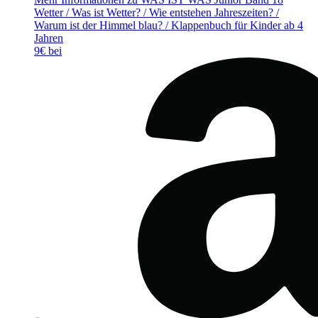
Wetter / Was ist Wetter? / Wie entstehen Jahreszeiten? /
Warum ist der Himmel blau? / Klappenbuch für Kinder ab 4
Jahren
9€ bei