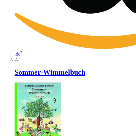
*
.de
Sommer-Wimmelbuch