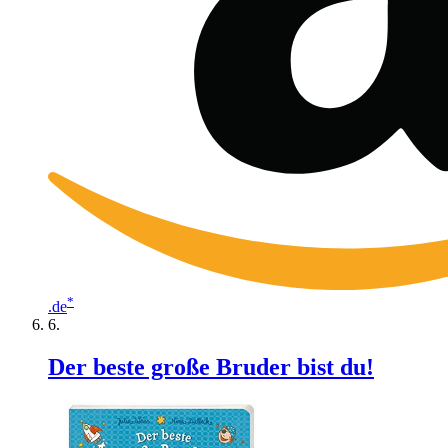
*
.de
Der beste große Bruder bist du!