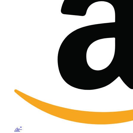
*
.de