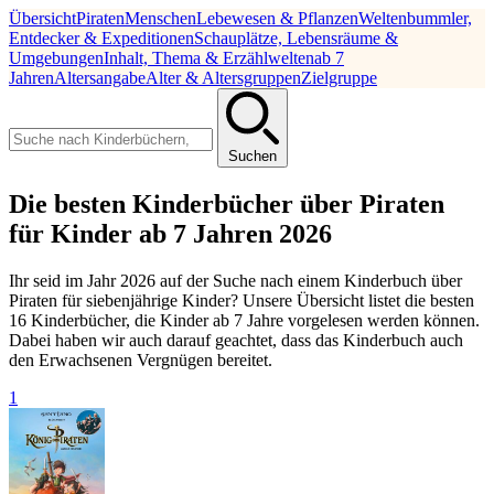
Übersicht
Piraten
Menschen
Lebewesen & Pflanzen
Weltenbummler,
Entdecker & Expeditionen
Schauplätze, Lebensräume &
Umgebungen
Inhalt, Thema & Erzählwelten
ab 7
Jahren
Altersangabe
Alter & Altersgruppen
Zielgruppe
Suchen
Die besten Kinderbücher über Piraten
für Kinder ab 7 Jahren 2026
Ihr seid im Jahr 2026 auf der Suche nach einem Kinderbuch über
Piraten für siebenjährige Kinder? Unsere Übersicht listet die besten
16 Kinderbücher, die Kinder ab 7 Jahre vorgelesen werden können.
Dabei haben wir auch darauf geachtet, dass das Kinderbuch auch
den Erwachsenen Vergnügen bereitet.
1