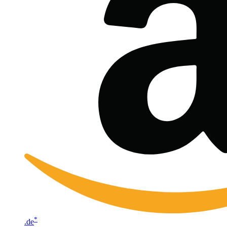
*
.de