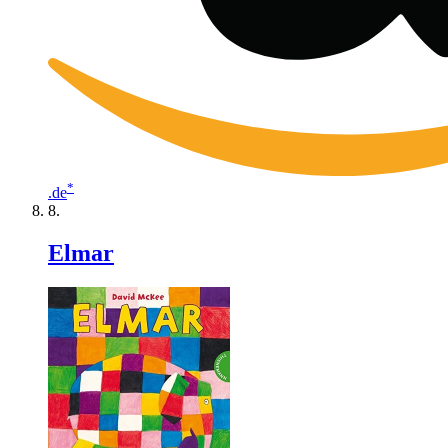
*
.de
Elmar