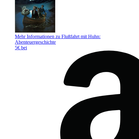
Mehr Informationen zu Flußfahrt mit Huhn:
Abenteuergeschichte
5€ bei