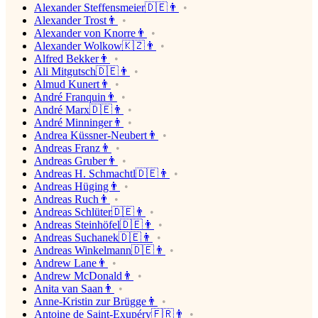
Alexander Steffensmeier🇩🇪👨
Alexander Trost👨
Alexander von Knorre👨
Alexander Wolkow🇰🇿👨
Alfred Bekker👨
Ali Mitgutsch🇩🇪👨
Almud Kunert👨
André Franquin👨
André Marx🇩🇪👨
André Minninger👨
Andrea Küssner-Neubert👨
Andreas Franz👨
Andreas Gruber👨
Andreas H. Schmachtl🇩🇪👨
Andreas Hüging👨
Andreas Ruch👨
Andreas Schlüter🇩🇪👨
Andreas Steinhöfel🇩🇪👨
Andreas Suchanek🇩🇪👨
Andreas Winkelmann🇩🇪👨
Andrew Lane👨
Andrew McDonald👨
Anita van Saan👨
Anne-Kristin zur Brügge👨
Antoine de Saint-Exupéry🇫🇷👨