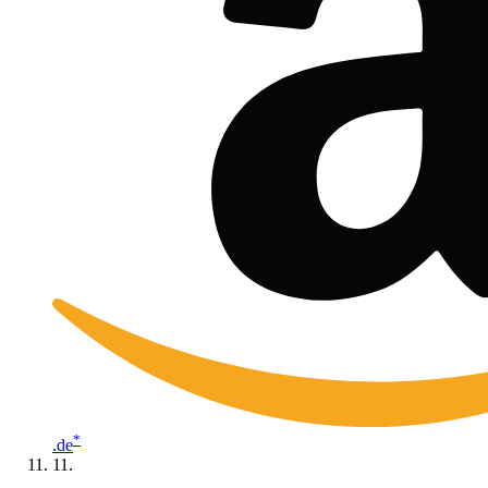
*
.de