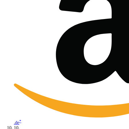
*
.de