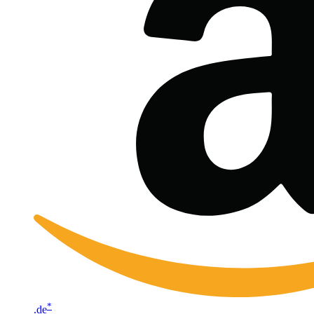
*
.de