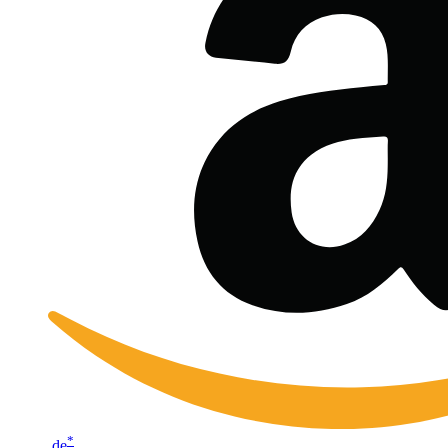
*
.de