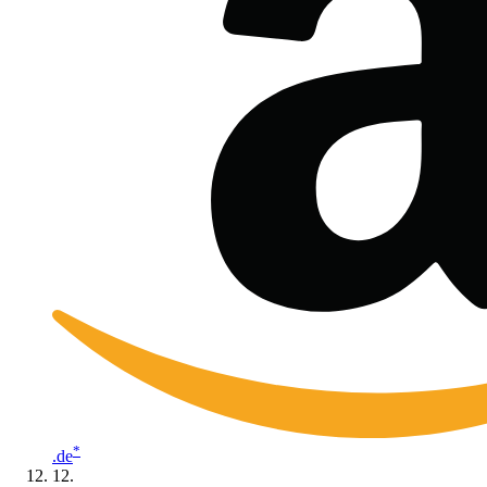
*
.de