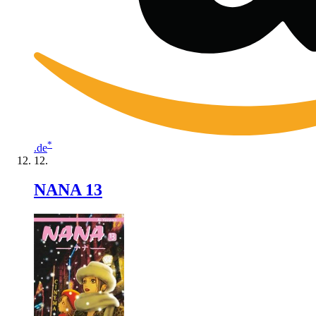
*
.de
NANA 13