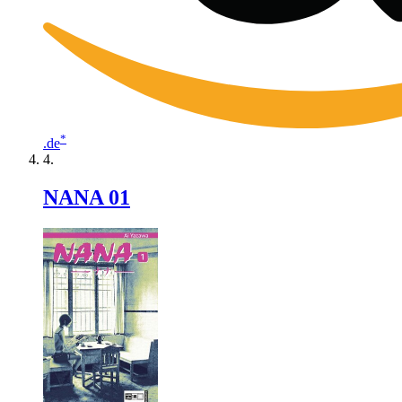
*
.de
NANA 01