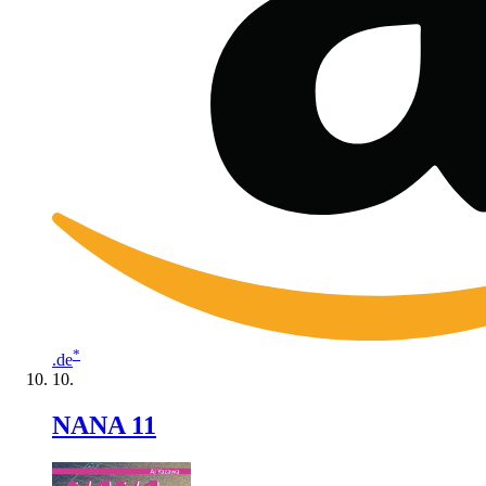
*
.de
NANA 11