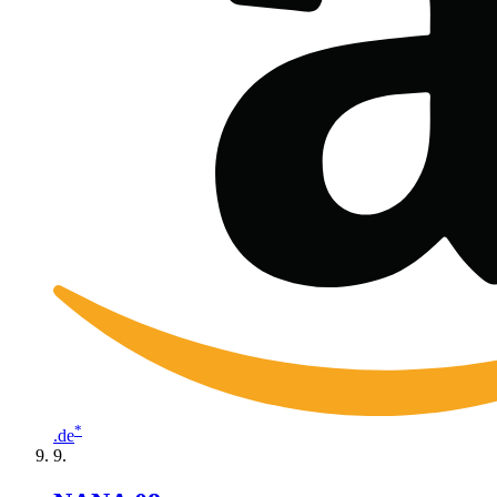
*
.de