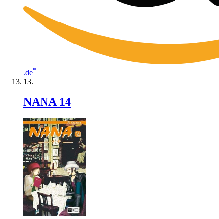
*
.de
NANA 14