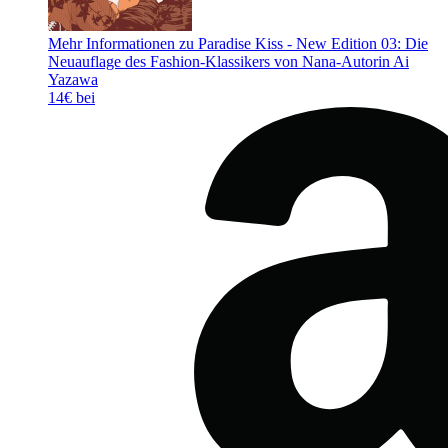
Mehr Informationen zu Paradise Kiss - New Edition 03: Die
Neuauflage des Fashion-Klassikers von Nana-Autorin Ai
Yazawa
14€ bei