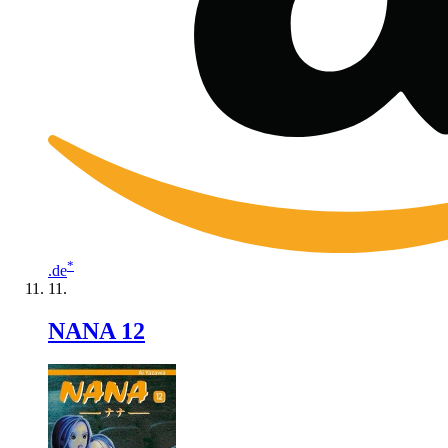
*
.de
NANA 12