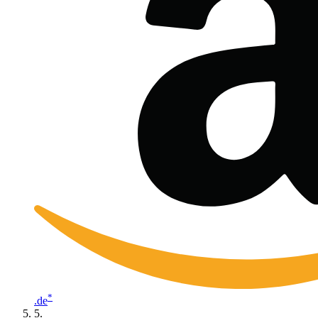
*
.de