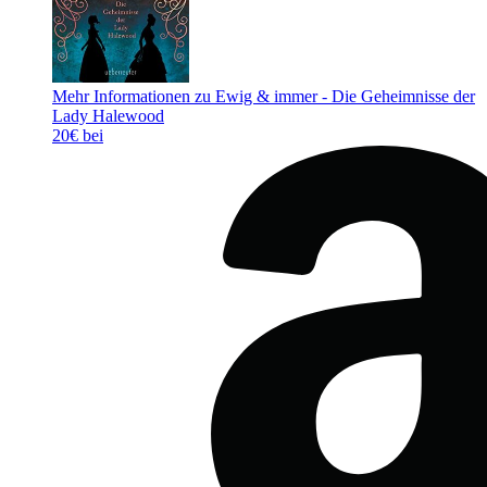
Mehr Informationen zu Ewig & immer - Die Geheimnisse der
Lady Halewood
20€ bei