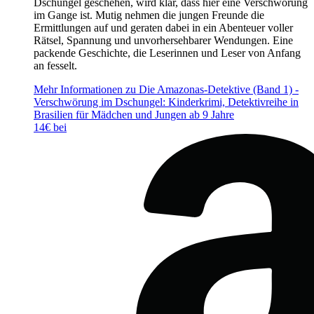
Dschungel geschehen, wird klar, dass hier eine Verschwörung
im Gange ist. Mutig nehmen die jungen Freunde die
Ermittlungen auf und geraten dabei in ein Abenteuer voller
Rätsel, Spannung und unvorhersehbarer Wendungen. Eine
packende Geschichte, die Leserinnen und Leser von Anfang
an fesselt.
Mehr Informationen zu Die Amazonas-Detektive (Band 1) -
Verschwörung im Dschungel: Kinderkrimi, Detektivreihe in
Brasilien für Mädchen und Jungen ab 9 Jahre
14€ bei