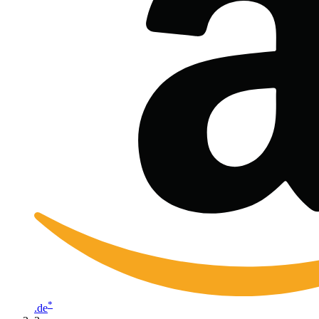
*
.de