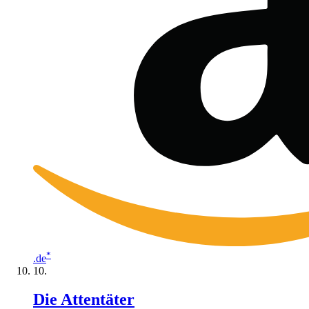
*
.de
Die Attentäter