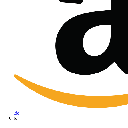
*
.de