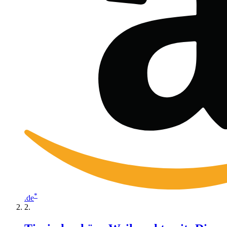
*
.de