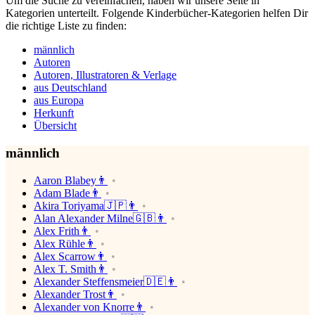
Um die Suche zu vereinfachen, haben wir unsere Seite in
Kategorien unterteilt. Folgende Kinderbücher-Kategorien helfen Dir
die richtige Liste zu finden:
männlich
Autoren
Autoren, Illustratoren & Verlage
aus Deutschland
aus Europa
Herkunft
Übersicht
männlich
Aaron Blabey👨
Adam Blade👨
Akira Toriyama🇯🇵👨
Alan Alexander Milne🇬🇧👨
Alex Frith👨
Alex Rühle👨
Alex Scarrow👨
Alex T. Smith👨
Alexander Steffensmeier🇩🇪👨
Alexander Trost👨
Alexander von Knorre👨