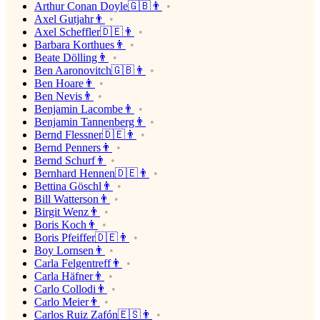
Arthur Conan Doyle🇬🇧👨
Axel Gutjahr👨
Axel Scheffler🇩🇪👨
Barbara Korthues👨
Beate Dölling👨
Ben Aaronovitch🇬🇧👨
Ben Hoare👨
Ben Nevis👨
Benjamin Lacombe👨
Benjamin Tannenberg👨
Bernd Flessner🇩🇪👨
Bernd Penners👨
Bernd Schurf👨
Bernhard Hennen🇩🇪👨
Bettina Göschl👨
Bill Watterson👨
Birgit Wenz👨
Boris Koch👨
Boris Pfeiffer🇩🇪👨
Boy Lornsen👨
Carla Felgentreff👨
Carla Häfner👨
Carlo Collodi👨
Carlo Meier👨
Carlos Ruiz Zafón🇪🇸👨