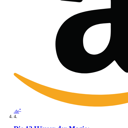
*
.de