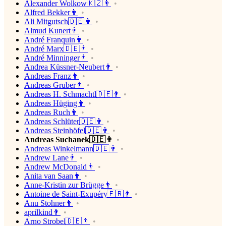
Alexander Wolkow🇰🇿👨
Alfred Bekker👨
Ali Mitgutsch🇩🇪👨
Almud Kunert👨
André Franquin👨
André Marx🇩🇪👨
André Minninger👨
Andrea Küssner-Neubert👨
Andreas Franz👨
Andreas Gruber👨
Andreas H. Schmachtl🇩🇪👨
Andreas Hüging👨
Andreas Ruch👨
Andreas Schlüter🇩🇪👨
Andreas Steinhöfel🇩🇪👨
Andreas Suchanek🇩🇪👨
Andreas Winkelmann🇩🇪👨
Andrew Lane👨
Andrew McDonald👨
Anita van Saan👨
Anne-Kristin zur Brügge👨
Antoine de Saint-Exupéry🇫🇷👨
Anu Stohner👨
aprilkind👨
Arno Strobel🇩🇪👨