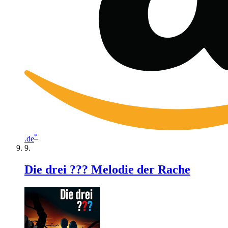
*
.de
Die drei ??? Melodie der Rache