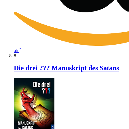
*
.de
Die drei ??? Manuskript des Satans