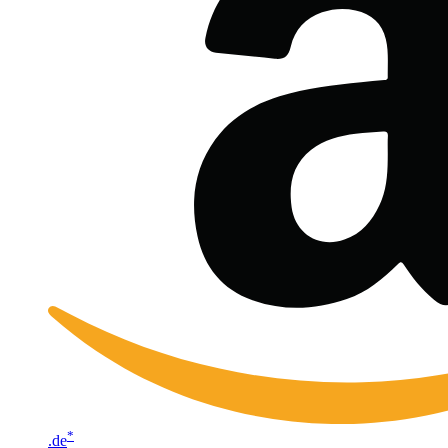
*
.de