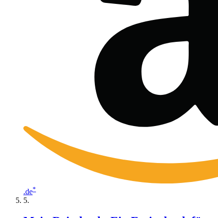
*
.de