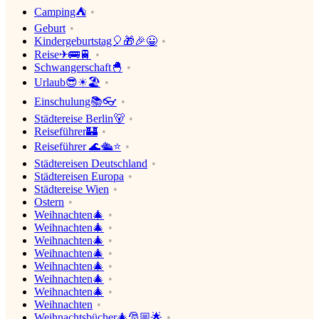
Camping⛺
Geburt
Kindergeburtstag🎈🎁🎉😀
Reise✈🚌🚆
Schwangerschaft🐣
Urlaub😎☀🏖
Einschulung📚👓
Städtereise Berlin🐻
Reiseführer🏰
Reiseführer 🌊🛳⭐
Städtereisen Deutschland
Städtereisen Europa
Städtereise Wien
Ostern
Weihnachten🎄
Weihnachten🎄
Weihnachten🎄
Weihnachten🎄
Weihnachten🎄
Weihnachten🎄
Weihnachten🎄
Weihnachten
Weihnachtsbücher🎄🎅🏼🌟