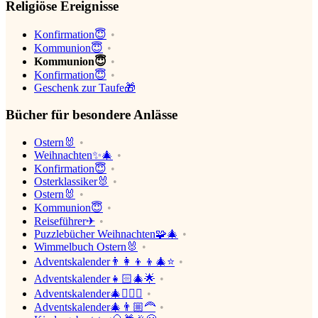
Religiöse Ereignisse
Konfirmation😇
Kommunion😇
Kommunion😇
Konfirmation😇
Geschenk zur Taufe🎁
Bücher für besondere Anlässe
Ostern🐰
Weihnachten✨🎄
Konfirmation😇
Osterklassiker🐰
Ostern🐰
Kommunion😇
Reiseführer✈
Puzzlebücher Weihnachten🧩🎄
Wimmelbuch Ostern🐰
Adventskalender👨‍👩‍👦‍👦🎄⭐
Adventskalender👧🏻🎄🌟
Adventskalender🎄👱🏼‍♀️
Adventskalender🎄👨🏼‍🦰