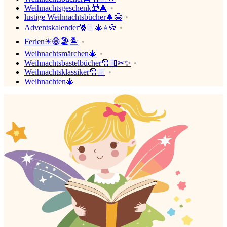
Weihnachtsgeschenk🎁🎄
lustige Weihnachtsbücher🎄😂
Adventskalender🎅🏼🎄⭐🍪
Ferien☀😁🏖🏝
Weihnachtsmärchen🎄
Weihnachtsbastelbücher🎅🏼✂✨
Weihnachtsklassiker🎅🏼
Weihnachten🎄