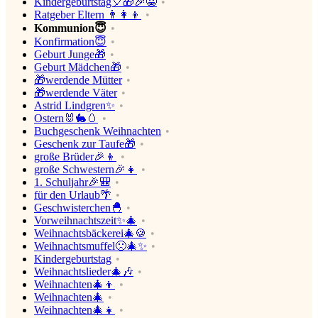
Kindergeburtstag🎈🎁🎉😀
Ratgeber Eltern 👨‍👩‍👦
Kommunion😇
Konfirmation😇
Geburt Junge🎁
Geburt Mädchen🎁
🎁werdende Mütter
🎁werdende Väter
Astrid Lindgren✨
Ostern🐰🐇🥚
Buchgeschenk Weihnachten
Geschenk zur Taufe🎁
große Brüder🎉👦
große Schwestern🎉👧
1. Schuljahr🎉🎒
für den Urlaub🌴
Geschwisterchen🐣
Vorweihnachtszeit✨🎄
Weihnachtsbäckerei🎄🍪
Weihnachtsmuffel🙁🎄✨
Kindergeburtstag
Weihnachtslieder🎄🎶
Weihnachten🎄👦
Weihnachten🎄
Weihnachten🎄👧